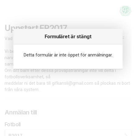
Uppstart FP2017
Formuläret är stängt
Vad roligt att Ditt barn vill spela fotboll med Gammelstads IF
Vi behöver ditt barns och dina personuppgifter för att
Detta formulär är inte öppet för anmälningar.
närvarorapportera
samt skicka ut information.
Om ditt barn efter dessa provapåträningar inte vill delta i
fotbollsverksamhet, så
meddelar ni det bara till gifkansli@gmail.com så plockas ni bort
från våra system.
Anmälan till
Fotboll
P2017