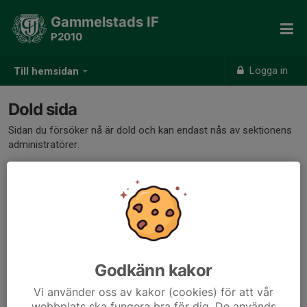
Gammelstads IF
P2010
Logga in
Till hemsidan
Dold sida
Sidan du försöker nå är dold och kan endast nås av sektionens
administratörer.
Godkänn kakor
Vi använder oss av kakor (cookies) för att vår
webbplats ska fungera bra för dig. De används