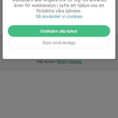
även för webbanalys i syfte att hjälpa oss att
förbättra våra tjänster.
Så använder vi cookies
Godkänn alla kakor
Bara nödvändiga
För
smarta
idrottsföreningar
Välj version:
Mobil
|
Desktop