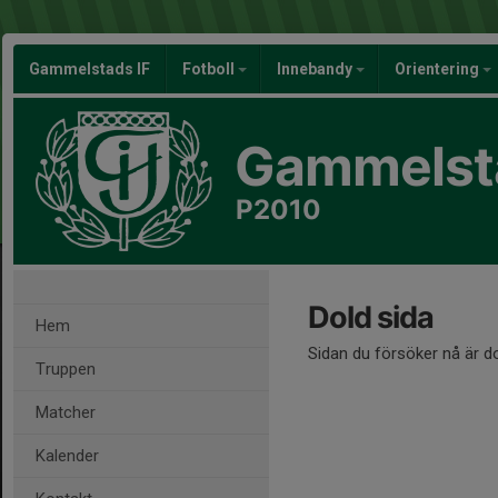
Gammelstads IF
Fotboll
Innebandy
Orientering
Gammelsta
P2010
Dold sida
Hem
Sidan du försöker nå är d
Truppen
Matcher
Kalender