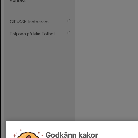
Kontakt
GIF/SSK Instagram
Följ oss på Min Fotboll
Godkänn kakor