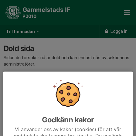
Gammelstads IF
P2010
Logga in
Till hemsidan
Dold sida
Sidan du försöker nå är dold och kan endast nås av sektionens
administratörer.
Godkänn kakor
Vi använder oss av kakor (cookies) för att vår
webbplats ska fungera bra för dig. De används