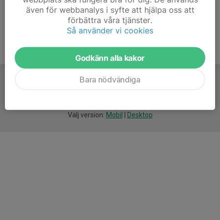
även för webbanalys i syfte att hjälpa oss att
förbättra våra tjänster.
Så använder vi cookies
Godkänn alla kakor
Bara nödvändiga
För
smarta
idrottsföreningar
Välj version:
Mobil
|
Desktop