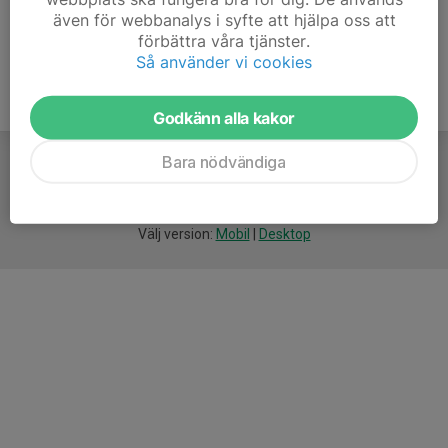
även för webbanalys i syfte att hjälpa oss att
förbättra våra tjänster.
Så använder vi cookies
Godkänn alla kakor
Bara nödvändiga
För
smarta
idrottsföreningar
Välj version:
Mobil
|
Desktop