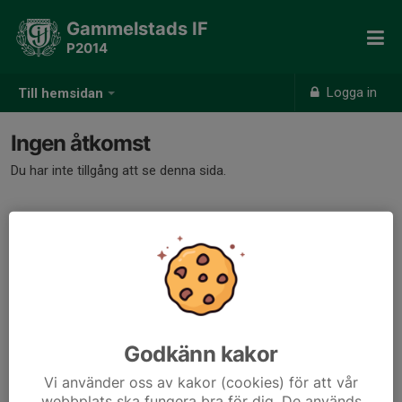
Gammelstads IF
P2014
Logga in
Till hemsidan
Ingen åtkomst
Du har inte tillgång att se denna sida.
Godkänn kakor
Vi använder oss av kakor (cookies) för att vår
webbplats ska fungera bra för dig. De används