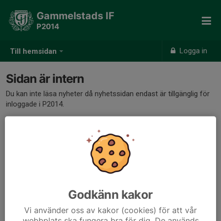
Gammelstads IF
P2014
Logga in
Till hemsidan
Sidan är intern
Du kan inte läsa nyheter då nyhetssidan endast är tillgänglig för
inloggade i P2014.
Godkänn kakor
Vi använder oss av kakor (cookies) för att vår
webbplats ska fungera bra för dig. De används