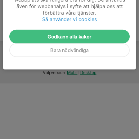
även för webbanalys i syfte att hjälpa oss att
förbättra våra tjänster.
Så använder vi cookies
Godkänn alla kakor
Bara nödvändiga
För
smarta
idrottsföreningar
Välj version:
Mobil
|
Desktop