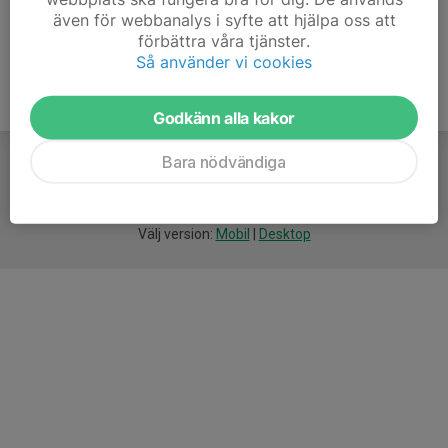
även för webbanalys i syfte att hjälpa oss att
förbättra våra tjänster.
Så använder vi cookies
Godkänn alla kakor
Bara nödvändiga
För
smarta
idrottsföreningar
Välj version:
Mobil
|
Desktop