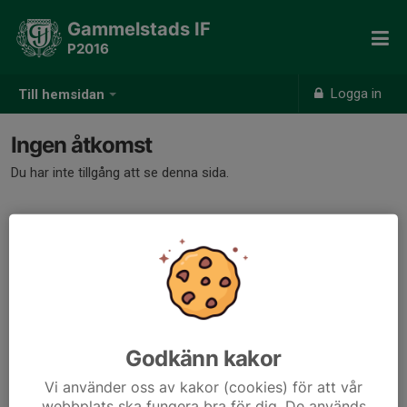
Gammelstads IF
P2016
Logga in
Till hemsidan
Ingen åtkomst
Du har inte tillgång att se denna sida.
Godkänn kakor
Vi använder oss av kakor (cookies) för att vår
webbplats ska fungera bra för dig. De används