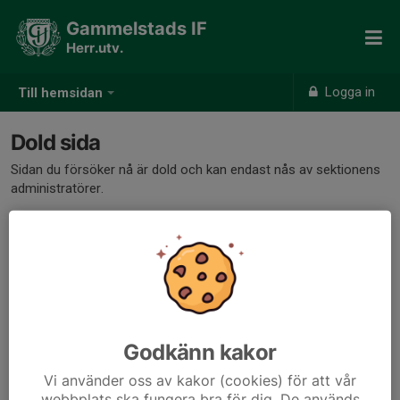
Gammelstads IF
Herr.utv.
Logga in
Till hemsidan
Dold sida
Sidan du försöker nå är dold och kan endast nås av sektionens
administratörer.
Godkänn kakor
Vi använder oss av kakor (cookies) för att vår
webbplats ska fungera bra för dig. De används