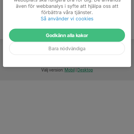
även för webbanalys i syfte att hjälpa oss att
förbättra våra tjänster.
Så använder vi cookies
Godkänn alla kakor
Bara nödvändiga
För
smarta
idrottsföreningar
Välj version:
Mobil
|
Desktop