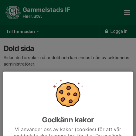
Gammelstads IF
Herr.utv.
Logga in
Till hemsidan
Dold sida
Sidan du försöker nå är dold och kan endast nås av sektionens
administratörer.
Godkänn kakor
Vi använder oss av kakor (cookies) för att vår
webbplats ska fungera bra för dig. De används