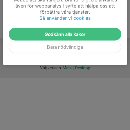
även för webbanalys i syfte att hjälpa oss att
förbättra våra tjänster.
Så använder vi cookies
Godkänn alla kakor
Bara nödvändiga
För
smarta
idrottsföreningar
Välj version:
Mobil
|
Desktop