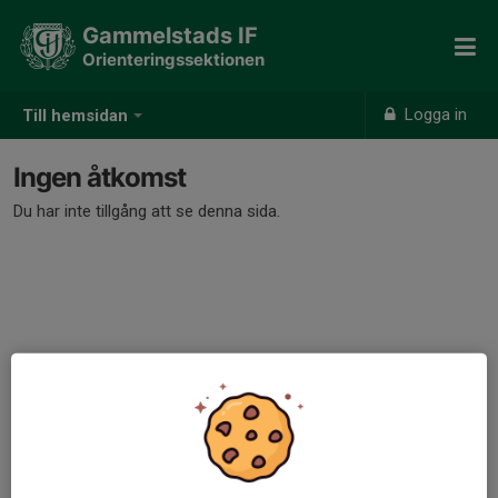
Gammelstads IF
Orienteringssektionen
Logga in
Till hemsidan
Ingen åtkomst
Du har inte tillgång att se denna sida.