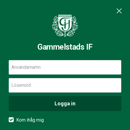
Gammelstads IF
Användarnamn
Lösenord
Logga in
Kom ihåg mig