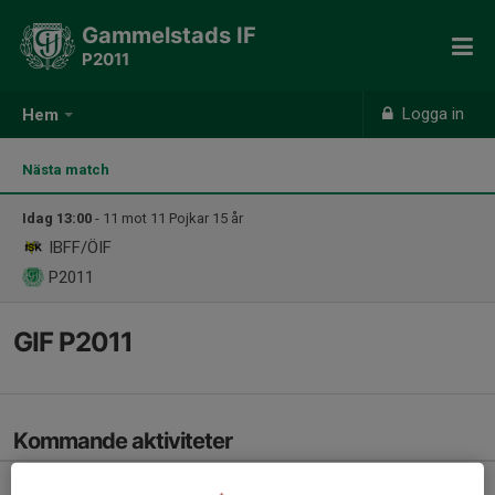
Gammelstads IF
P2011
Logga in
Hem
Nästa match
Idag 13:00
- 11 mot 11 Pojkar 15 år
IBFF/ÖIF
P2011
GIF P2011
Kommande aktiviteter
Lör 8/8
Match mot IBFF/ÖIF