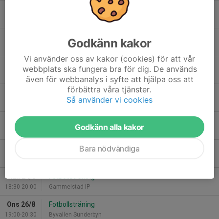
Ons 12/8
Fotbollsträning
19:00-20:30
Byvallen Sunderbyn
Tor 13/8
Fotbollsträning
Godkänn kakor
17:00-18:30
Gammelstad IP
Vi använder oss av kakor (cookies) för att vår
Mån 17/8
Fotbollsträning
webbplats ska fungera bra för dig. De används
18:30-20:00
Gammelstad IP
även för webbanalys i syfte att hjälpa oss att
förbättra våra tjänster.
Ons 19/8
Match mot Storfors AIK
Så använder vi cookies
19:00-21:00
Hedens IP Storfors
Tor 20/8
Fotbollsträning
Godkänn alla kakor
17:00-18:30
Gammelstad IP
Bara nödvändiga
Sön 23/8
Match mot Luleå SK
12:00-14:00
Byvallen
Mån 24/8
Fotbollsträning
18:30-20:00
Gammelstad IP
Ons 26/8
Fotbollsträning
19:00-20:30
Byvallen Sunderbyn