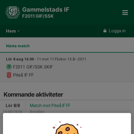
Gammelstads IF
F2011 GIF/SSK
Logga in
Hem
Nästa match
Lör 8 aug 16:00
- 11 mot 11 Flickor 15 år -2011
F2011 GIF/SSK
SKIF
Piteå IF FF
Kommande aktiviteter
Lör 8/8
Match mot Piteå IF FF
16:00-18:00
Byvallen
Mån 10/8
Fotbollsträning
18:30-20:00
Gammelstad IP