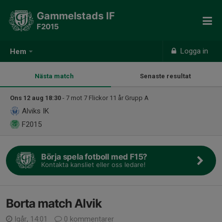
Gammelstads IF
F2015
Logga in
Hem
Nästa match
Senaste resultat
Ons 12 aug 18:30
- 7 mot 7 Flickor 11 år Grupp A
Alviks IK
F2015
Börja spela fotboll med F15?
Kontakta kansliet eller oss ledare!
Borta match Alvik
Igår, 14:01
0 kommentarer