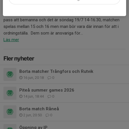
8 jul, 12:24
0 kommentarer
Kioskveckan som vi ska bemanna är vecka 29, vi har bara ett
pass att bemanna och det är söndag 19/7 14-16.30, matchen
spelas mellan 15 och 16 men man bör vara där innan för att i
ordningställa. Dem som är ansvariga för...
Läs mer
Fler nyheter
Borta matcher Trångfors och Rutvik
16 jun, 20:18
0
Piteå summer games 2026
14 jun, 18:44
0
Borta match Råneå
2 jun, 20:50
0
Öppning av IP