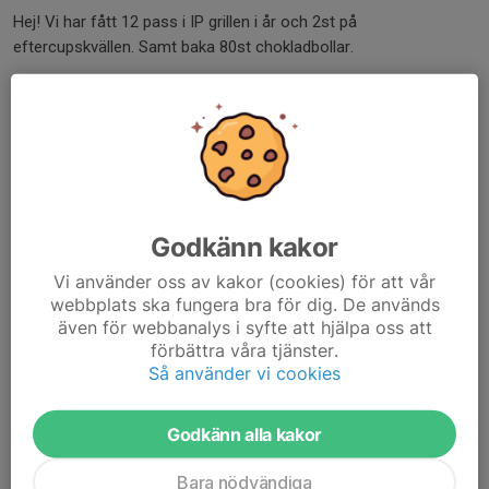
Hej! Vi har fått 12 pass i IP grillen i år och 2st på
eftercupskvällen. Samt baka 80st chokladbollar.
Passen är fördelade enligt följande
Fredag
07.00-11.30 Adelle
15.00-19.00 Maja
Godkänn kakor
17.00-22.00 Elsie
18.45-22.00 Ella
Vi använder oss av kakor (cookies) för att vår
webbplats ska fungera bra för dig. De används
Lördag
även för webbanalys i syfte att hjälpa oss att
förbättra våra tjänster.
Så använder vi cookies
07....
Läs mer
Godkänn alla kakor
Kiosk veckan
Bara nödvändiga