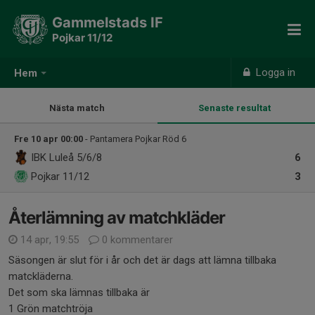
Gammelstads IF
Pojkar 11/12
Logga in
Hem
Nästa match
Senaste resultat
Fre 10 apr 00:00
- Pantamera Pojkar Röd 6
IBK Luleå 5/6/8
6
Pojkar 11/12
3
Återlämning av matchkläder
14 apr, 19:55
0 kommentarer
Säsongen är slut för i år och det är dags att lämna tillbaka
matckläderna.
Det som ska lämnas tillbaka är
1 Grön matchtröja