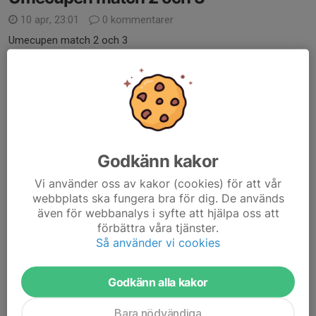
10 apr, 23:01
0 kommentarer
Umecupen match 2 och 3
Match 2 TTG
Plats: umeå energi väst
Lördag 11/4
Tid: 11.45
Samling: 11.00
Godkänn kakor
Utespelare: sigge, melvin, Albin, elliot, tim, noah, felix, adam, isak,
Vi använder oss av kakor (cookies) för att vår
emil, liam
webbplats ska fungera bra för dig. De används
även för webbanalys i syfte att hjälpa oss att
Målvakter: victor, valle
förbättra våra tjänster.
Så använder vi cookies
Umecupen match 3: Timrå
Läs mer
Godkänn alla kakor
Umecupen match 1
Bara nödvändiga