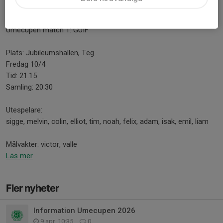
9 apr, 19:22
0 kommentarer
Umecupen match 1: GUIF
Plats: Jubileumshallen, Teg
Fredag 10/4
Tid: 21.15
Samling: 20.30
Utespelare:
sigge, melvin, colin, elliot, tim, noah, felix, adam, isak, emil, liam
Målvakter: victor, valle
Läs mer
Fler nyheter
Information Umecupen 2026
9 apr, 10:35
0