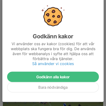
Nu är det snart dags, Gammelstads IP kommer om några
timmar fyllas av fotboll i dagarna tre.
Under helgen kommer 481 matcher att spelas på Gammelstads
IP och Sundis.
Totalt är det 179 deltagande lag som kommer till spel i...
Godkänn kakor
Läs mer
Vi använder oss av kakor (cookies) för att vår
webbplats ska fungera bra för dig. De används
Anmälan öppnad
även för webbanalys i syfte att hjälpa oss att
förbättra våra tjänster.
31 mar, 10:50
0 kommentarer
Så använder vi cookies
Godkänn alla kakor
Bara nödvändiga