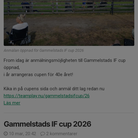
Anmälan öppnad för Gammelstads IF cup 2026
From idag är anmälningsmöjligheten till Gammelstads IF cup
öppnad,
i år arrangeras cupen för 40e året!
Kika in på cupens sida och anmäl ditt lag redan nu
https://teamplay.nu/
gammelstadsifcup/26
Läs mer
Gammelstads IF cup 2026
10 mar, 20:42
2 kommentarer