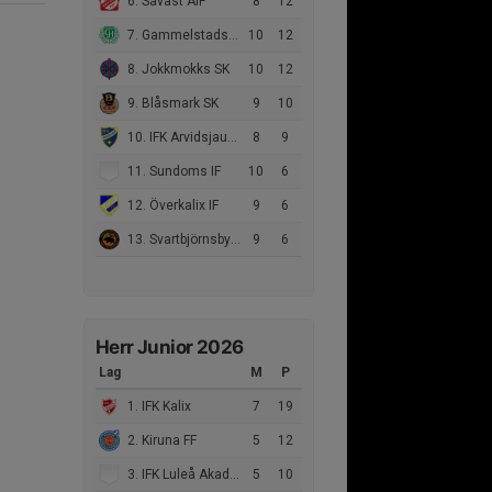
6. Sävast AIF
8
12
7. Gammelstads IF
10
12
8. Jokkmokks SK
10
12
9. Blåsmark SK
9
10
10. IFK Arvidsjaur FK
8
9
11. Sundoms IF
10
6
12. Överkalix IF
9
6
13. Svartbjörnsbyns IF
9
6
Herr Junior 2026
Lag
M
P
1. IFK Kalix
7
19
2. Kiruna FF
5
12
3. IFK Luleå Akademi
5
10