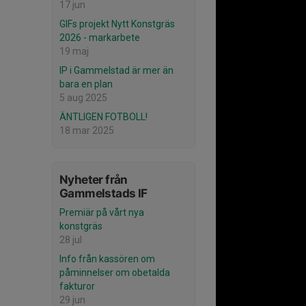
17 jun
GIFs projekt Nytt Konstgräs
2026 - markarbete
19 maj
IP i Gammelstad är mer än
bara en plan
5 aug 2025
ÄNTLIGEN FOTBOLL!
18 mar 2025
Nyheter från
Gammelstads IF
Premiär på vårt nya
konstgräs
28 jul
Info från kassören om
påminnelser om obetalda
fakturor
29 jun