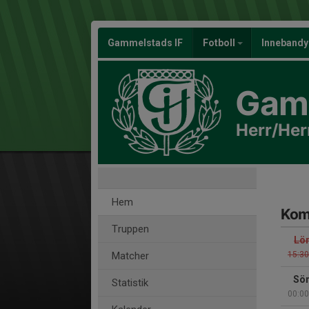
Gammelstads IF
Fotboll
Inneband
Gamm
Herr/Her
Hem
Kom
Truppen
Lör
Matcher
15:30
Sön
Statistik
00:00