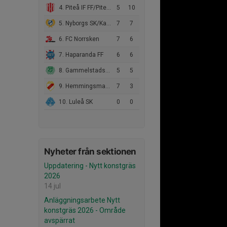
4. Piteå IF FF/Piteå IF FF Akademi
5
10
5. Nyborgs SK/Kalix IF
7
7
6. FC Norrsken
7
6
7. Haparanda FF
6
6
8. Gammelstads IF
5
5
9. Hemmingsmarks IF Södra United
7
3
10. Luleå SK
0
0
Nyheter från sektionen
Uppdatering - Nytt konstgräs
2026
14 jul
Anläggningsarbete Nytt
konstgräs 2026 - Område
avspärrat