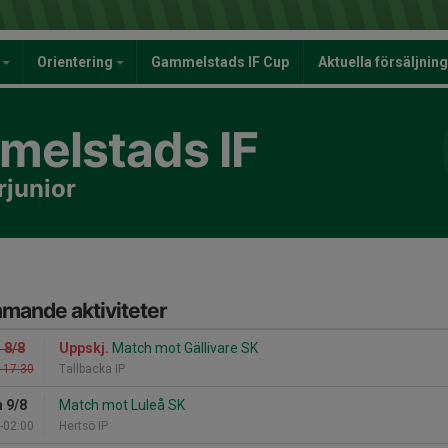
y
Orientering
Gammelstads IF Cup
Aktuella försäljnin
elstads IF
rjunior
mande aktiviteter
 8/8
Uppskj.
Match mot Gällivare SK
-17:30
Tallbacka IP
 9/8
Match mot Luleå SK
-02:00
Hertsö IP