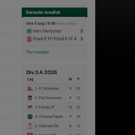
Senaste resultat
Ons 5 aug 19:00
| Herr Junior
Herr/Herrjunior
3
Piteå IF FF/Piteå IF FF Akademi
3
Fler resultat
Div.5 A 2026
Lag
M
P
1. FC Norrsken
9
25
2. Pol/Svanstein FF
9
22
3. Ersnäs IF
10
22
4. Ohtana/Pajala FF
9
20
5. Gällivare SK
8
12