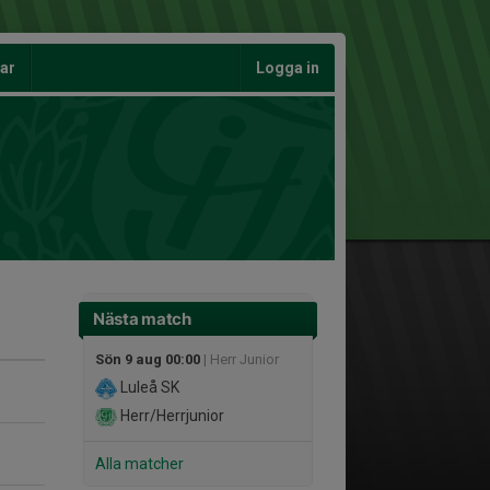
gar
Logga in
Nästa match
Sön 9 aug 00:00
| Herr Junior
Luleå SK
Herr/Herrjunior
Alla matcher