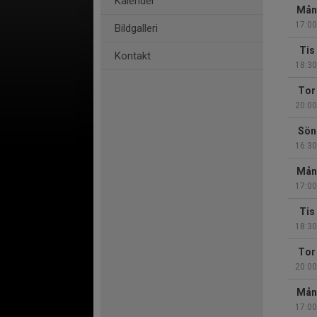
Kalender
Mån
17:00
Bildgalleri
Tis
Kontakt
18:30
Tor
20:00
Sön
16:30
Mån
17:00
Tis
18:30
Tor
20:00
Mån
17:00