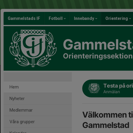
Gammelstads IF
Fotboll
Innebandy
Orientering
Gammelsta
Orienteringssektio
Testa på or
Hem
Anmälan
Nyheter
Medlemmar
Välkommen til
Våra grupper
Gammelstad