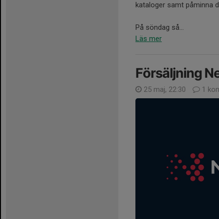
kataloger samt påminna de
På söndag så...
Läs mer
Försäljning 
25 maj, 22:30
1 ko