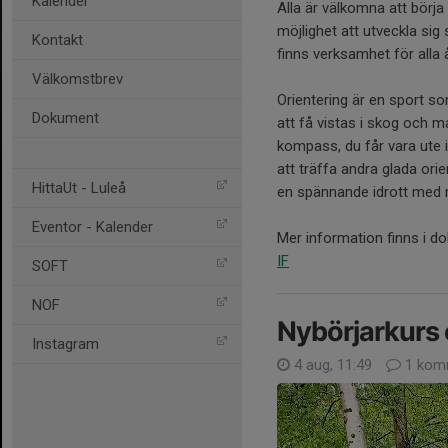
Kalender
Alla är välkomna att börja
möjlighet att utveckla sig
Kontakt
finns verksamhet för alla 
Välkomstbrev
Orientering är en sport so
Dokument
att få vistas i skog och m
kompass, du får vara ute i
att träffa andra glada ori
HittaUt - Luleå
en spännande idrott med
Eventor - Kalender
Mer information finns i d
IF
SOFT
NOF
Nybörjarkurs 
Instagram
4 aug, 11:49
1 kom