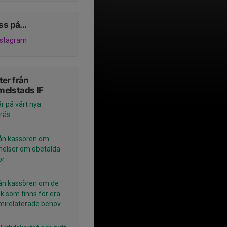
ss på...
nstagram
er från
elstads IF
r på vårt nya
räs
rån kassören om
elser om obetalda
or
rån kassören om de
k som finns för era
irelaterade behov