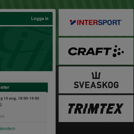
Logga in
teter
 10 aug, 18:00-19:00
g
ark
alendern