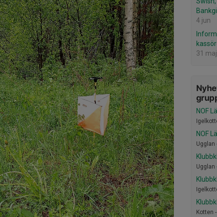
Swish, 
Bankgi
4 jun
Inform
kassör
31 maj
Nyhet
grup
NOF Lä
Igelkott
NOF Lä
Ugglan 
Klubbk
Ugglan 
Klubbk
Igelkott
Klubbk
Kotten 