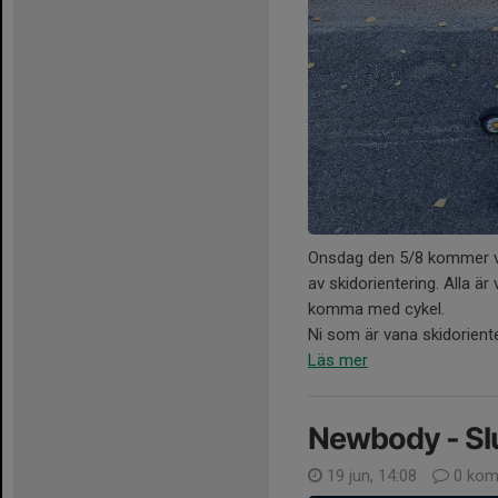
Onsdag den 5/8 kommer vi 
av skidorientering. Alla ä
komma med cykel.
Ni som är vana skidorienter
Läs mer
Newbody - Sl
19 jun, 14:08
0 kom