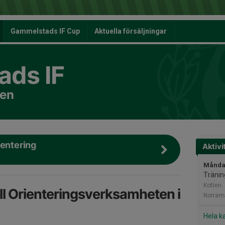
Gammelstads IF Cup
Aktuella försäljningar
ds IF
nen
ientering
Aktivi
Måndag
Tränin
Kotten
l Orienteringsverksamheten i
Norram
Hela k