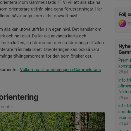
 orientera inom Gammelstads IF. Vi vill att alla ska ha
 som orienterare utifrån sina egna förutsättningar. Här
Följ o
åldrar, såväl unga som äldre oavsett nivå.
I
m alla kan utöva utifrån sin egen nivå. Det handlar om
ark och ha roligt. Du lär dig använda karta och
 friska luften, du får motion och du får många tillfällen
Nyhet
enterare från hela länet. Orienteringen kan också vara
Gamm
 många tävlingsmoment för den som önskar det.
Premiä
konstg
okumentet:
Välkomna till orienteringen i Gammelstads
28 jul
Info f
påminn
faktur
orientering
29 jun
Info f
mentar
stöddo
ekonom
24 jun