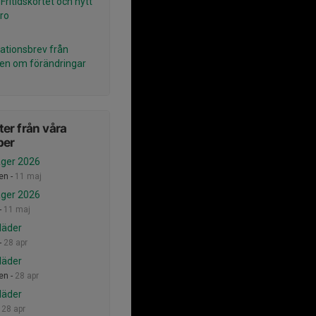
Fritidskortet och nytt
ro
ationsbrev från
en om förändringar
er från våra
per
ger 2026
en -
11 maj
ger 2026
-
11 maj
läder
-
28 apr
läder
en -
28 apr
läder
-
28 apr