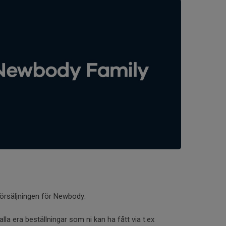
försäljningen för Newbody.
alla era beställningar som ni kan ha fått via t.ex