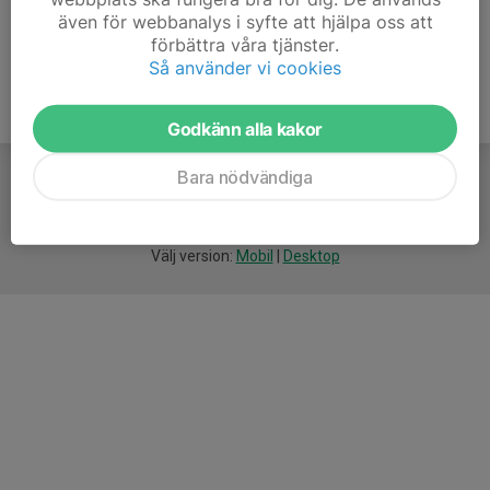
även för webbanalys i syfte att hjälpa oss att
förbättra våra tjänster.
Så använder vi cookies
Godkänn alla kakor
Bara nödvändiga
För
smarta
idrottsföreningar
Välj version:
Mobil
|
Desktop