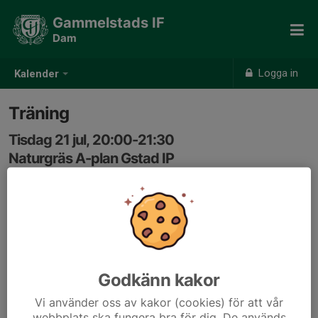
Gammelstads IF
Dam
Logga in
Kalender
Träning
Tisdag 21 jul, 20:00-21:30
Naturgräs A-plan Gstad IP
Samling: 19:45
Godkänn kakor
Vi använder oss av kakor (cookies) för att vår
webbplats ska fungera bra för dig. De används