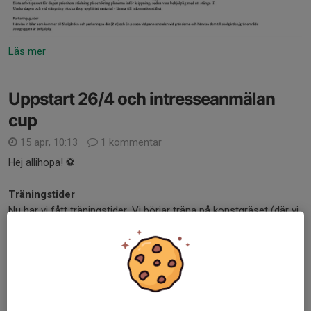
Läs mer
Uppstart 26/4 och intresseanmälan
cup
15 apr, 10:13
1 kommentar
Hej allihopa! ⚽
Träningstider
Nu har vi fått träningstider. Vi börjar träna på konstgräset (där vi
har en fjärdedel av planen bokad) och då gäller följande tider:
- Onsdagar kl 17-18
- Söndagar kl 10-11
Sedan när...
Läs mer