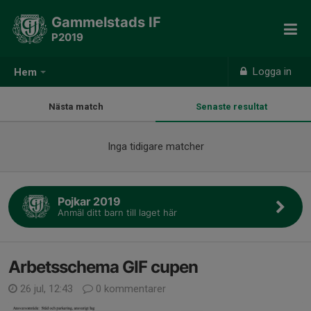
Gammelstads IF
P2019
Logga in
Hem
Nästa match
Senaste resultat
Inga tidigare matcher
Pojkar 2019
Anmäl ditt barn till laget här
Arbetsschema GIF cupen
26 jul, 12:43
0 kommentarer