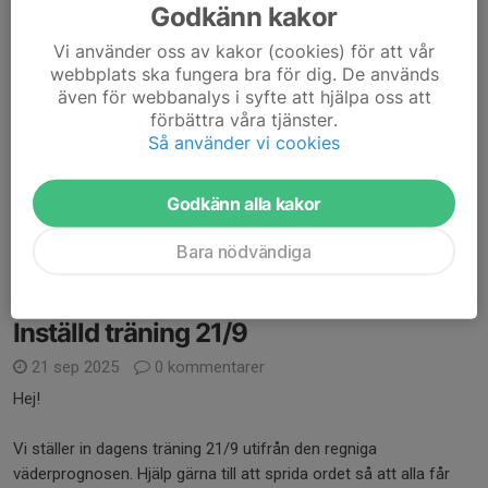
Godkänn kakor
Uppstart FP2019 säsongen 2026
Vi använder oss av kakor (cookies) för att vår
webbplats ska fungera bra för dig. De används
31 mar, 10:33
0 kommentarer
även för webbanalys i syfte att hjälpa oss att
Hej allihopa!
förbättra våra tjänster.
Dags för ny säsong och vi siktar på att dra igång med träningar
Så använder vi cookies
kring månadsskiftet april-maj. Mer info kommer när vi har fått
träningstider.
Godkänn alla kakor
Är du ny och vill testa - gör en anmälan via knappen här ovan....
Bara nödvändiga
Läs mer
Inställd träning 21/9
21 sep 2025
0 kommentarer
Hej!
Vi ställer in dagens träning 21/9 utifrån den regniga
väderprognosen. Hjälp gärna till att sprida ordet så att alla får