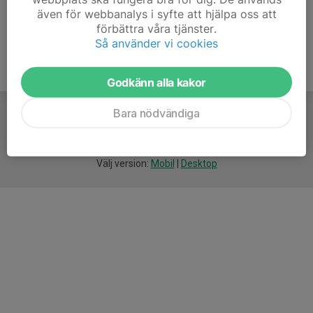
även för webbanalys i syfte att hjälpa oss att
förbättra våra tjänster.
Så använder vi cookies
Godkänn alla kakor
Bara nödvändiga
För
smarta
idrottsföreningar
Välj version:
Mobil
|
Desktop