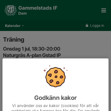
Gammelstads IF
Dam
Logga in
Kalender
Träning
Onsdag 1 jul, 18:30-20:00
Naturgräs A-plan Gstad IP
Samling: 18:15
Godkänn kakor
Vi använder oss av kakor (cookies) för att vår
webbplats ska fungera bra för dig. De används