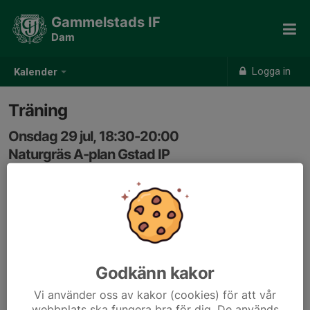
Gammelstads IF
Dam
Logga in
Kalender
Träning
Onsdag 29 jul, 18:30-20:00
Naturgräs A-plan Gstad IP
Samling: 18:15
Godkänn kakor
Vi använder oss av kakor (cookies) för att vår
webbplats ska fungera bra för dig. De används