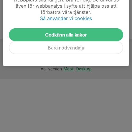
även för webbanalys i syfte att hjälpa oss att
förbättra våra tjänster.
Så använder vi cookies
Godkänn alla kakor
Bara nödvändiga
För
smarta
idrottsföreningar
Välj version:
Mobil
|
Desktop