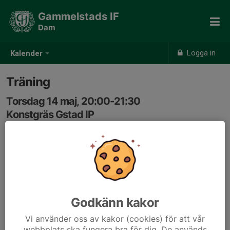
Gammelstads IF
Dam
Logga in
Kalender
Träning
Torsdag 14 maj, 20:00-21:30
Konstgräs Gstad IP
Samling: 19:45
Godkänn kakor
Vi använder oss av kakor (cookies) för att vår
webbplats ska fungera bra för dig. De används