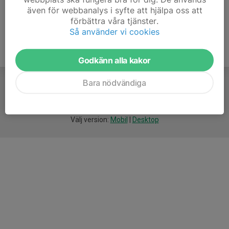
även för webbanalys i syfte att hjälpa oss att
förbättra våra tjänster.
Så använder vi cookies
Godkänn alla kakor
Bara nödvändiga
För
smarta
idrottsföreningar
Välj version:
Mobil
|
Desktop