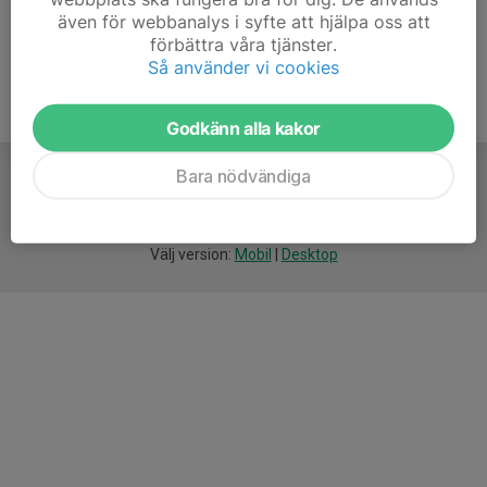
även för webbanalys i syfte att hjälpa oss att
förbättra våra tjänster.
Så använder vi cookies
Godkänn alla kakor
Bara nödvändiga
För
smarta
idrottsföreningar
Välj version:
Mobil
|
Desktop