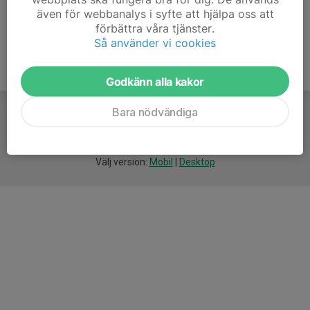
även för webbanalys i syfte att hjälpa oss att
förbättra våra tjänster.
Så använder vi cookies
Godkänn alla kakor
Bara nödvändiga
För
smarta
idrottsföreningar
Välj version:
Mobil
|
Desktop