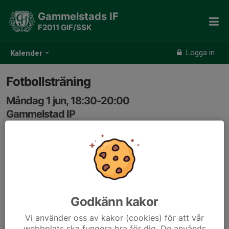
Gammelstads IF
F2011 GIF/SSK
Logga in
Kalender
Fotbollsträning
Måndag 1 jun, 18:30-20:00
Gammelstad IP
Samling: 18:00
Vi har omklädningsrum 4 en halvtimme innan träning
fom nu. 15min innan är obligatoriskt för genomgång av
träning.
Godkänn kakor
Vi använder oss av kakor (cookies) för att vår
webbplats ska fungera bra för dig. De används