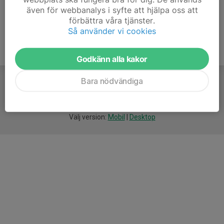
även för webbanalys i syfte att hjälpa oss att
förbättra våra tjänster.
Så använder vi cookies
Godkänn alla kakor
Bara nödvändiga
För
smarta
idrottsföreningar
Välj version:
Mobil
|
Desktop