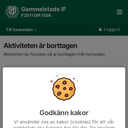
Gammelstads IF
F2011 GIF/SSK
Logga in
Till hemsidan
Aktiviteten är borttagen
Aktiviteten du försöker nå är borttagen från hemsidan.
Godkänn kakor
Vi använder oss av kakor (cookies) för att vår
webbplats ska fungera bra för dig. De används