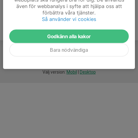
även för webbanalys i syfte att hjälpa oss att
förbättra våra tjänster.
Så använder vi cookies
Godkänn alla kakor
Bara nödvändiga
För
smarta
idrottsföreningar
Välj version:
Mobil
|
Desktop