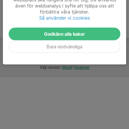
även för webbanalys i syfte att hjälpa oss att
förbättra våra tjänster.
Så använder vi cookies
Godkänn alla kakor
Bara nödvändiga
För
smarta
idrottsföreningar
Välj version:
Mobil
|
Desktop