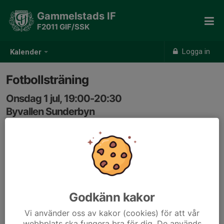
Gammelstads IF
F2011 GIF/SSK
Logga in
Kalender
Fotbollsträning
Onsdag 1 jul, 19:00-20:30
Byvallen Sunderbyn
Samling: 18:45
Godkänn kakor
Vi använder oss av kakor (cookies) för att vår
webbplats ska fungera bra för dig. De används