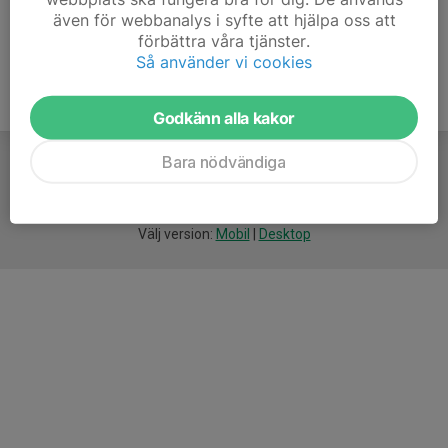
även för webbanalys i syfte att hjälpa oss att
förbättra våra tjänster.
Så använder vi cookies
Godkänn alla kakor
Bara nödvändiga
För
smarta
idrottsföreningar
Välj version:
Mobil
|
Desktop