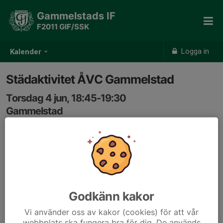
Gammelstads IF
F2011 GIF/SSK
Logga in
Kalender
Städaktivitet ÅVC Gammelstad
Torsdag 4 jun, 18:45-19:30
Gammelstad
Samling: 18:30, Gammelstad IP
Godkänn kakor
Vi använder oss av kakor (cookies) för att vår
webbplats ska fungera bra för dig. De används