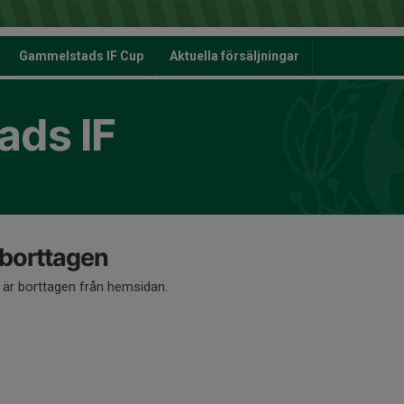
Gammelstads IF Cup
Aktuella försäljningar
ds IF
 borttagen
å är borttagen från hemsidan.