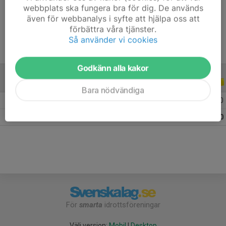
webbplats ska fungera bra för dig. De används
Ålder
12 år
även för webbanalys i syfte att hjälpa oss att
förbättra våra tjänster.
Så använder vi cookies
Godkänn alla kakor
ALLA SERIER
ALLA ÅR
Bara nödvändiga
2026
10
0
0
0
Totalt
10
0
0
0
För
smarta
idrottsföreningar
Välj version:
Mobil
|
Desktop