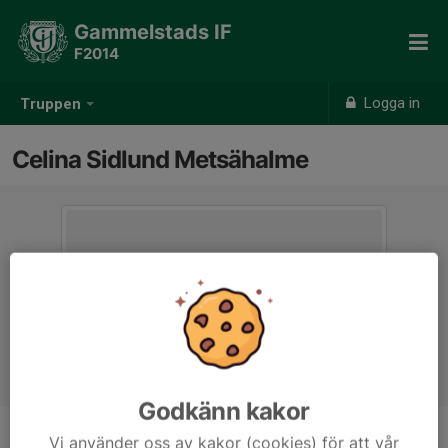
Gammelstads IF
F2014
Logga in
Truppen
Celina Sidlund Metsähalme
Godkänn kakor
Vi använder oss av kakor (cookies) för att vår
Position
-