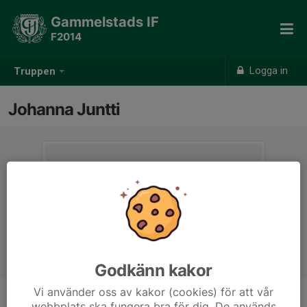
Gammelstads IF
F2014
Logga in
Truppen
Johanna Juntti
Godkänn kakor
Vi använder oss av kakor (cookies) för att vår
webbplats ska fungera bra för dig. De används
Titel
Tränare