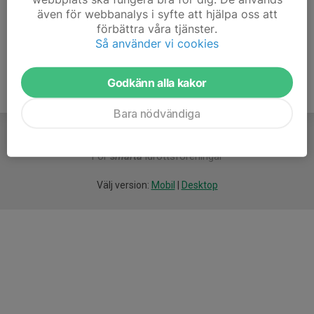
även för webbanalys i syfte att hjälpa oss att
Ålder
44 år
förbättra våra tjänster.
Så använder vi cookies
Godkänn alla kakor
Bara nödvändiga
För
smarta
idrottsföreningar
Välj version:
Mobil
|
Desktop