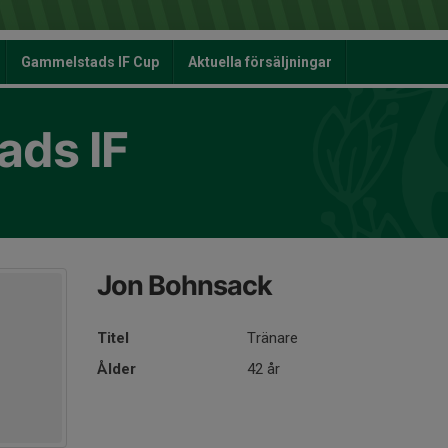
Gammelstads IF Cup
Aktuella försäljningar
ds IF
Jon Bohnsack
Titel
Tränare
Ålder
42 år