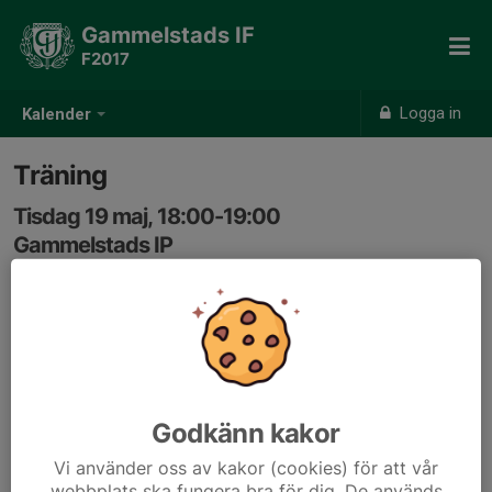
Gammelstads IF
F2017
Logga in
Kalender
Träning
Tisdag 19 maj, 18:00-19:00
Gammelstads IP
Samling: 17:50
Godkänn kakor
Vi använder oss av kakor (cookies) för att vår
webbplats ska fungera bra för dig. De används