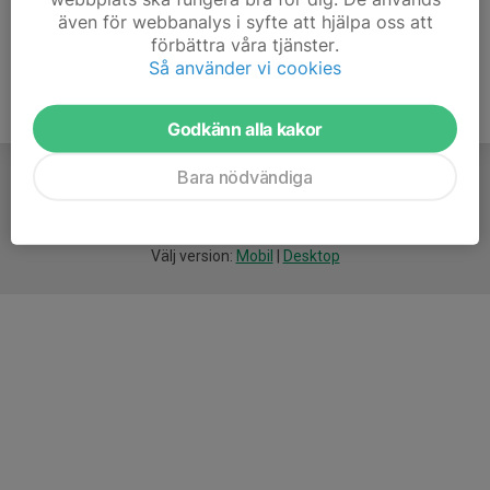
även för webbanalys i syfte att hjälpa oss att
förbättra våra tjänster.
Så använder vi cookies
Godkänn alla kakor
Bara nödvändiga
För
smarta
idrottsföreningar
Välj version:
Mobil
|
Desktop