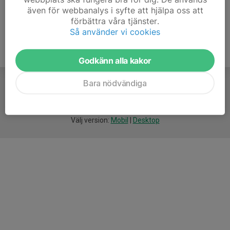
även för webbanalys i syfte att hjälpa oss att
förbättra våra tjänster.
Så använder vi cookies
Godkänn alla kakor
Bara nödvändiga
För
smarta
idrottsföreningar
Välj version:
Mobil
|
Desktop