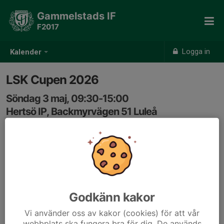
Gammelstads IF
F2017
Logga in
Kalender
LSK Cupen 2026
Söndag 3 maj, 09:30-15:00
Hertsö IP, Backmyrvägen 51 Luleå
Samling: 09:30
Godkänn kakor
Vi använder oss av kakor (cookies) för att vår
webbplats ska fungera bra för dig. De används