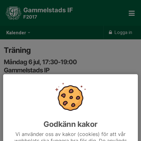
Gammelstads IF
F2017
Logga in
Kalender
Träning
Måndag 6 jul, 17:30-19:00
Gammelstads IP
Samling: 17:20
Godkänn kakor
Vi använder oss av kakor (cookies) för att vår
webbplats ska fungera bra för dig. De används