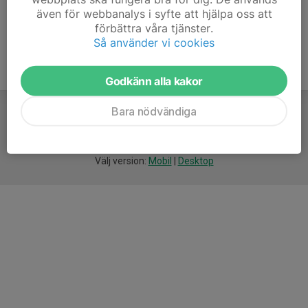
även för webbanalys i syfte att hjälpa oss att
förbättra våra tjänster.
Så använder vi cookies
Godkänn alla kakor
Bara nödvändiga
För
smarta
idrottsföreningar
Välj version:
Mobil
|
Desktop