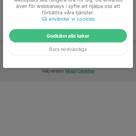
även för webbanalys i syfte att hjälpa oss att
förbättra våra tjänster.
Så använder vi cookies
Godkänn alla kakor
Bara nödvändiga
För
smarta
idrottsföreningar
Välj version:
Mobil
|
Desktop