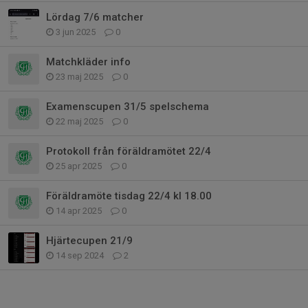
Lördag 7/6 matcher
3 jun 2025
0
Matchkläder info
23 maj 2025
0
Examenscupen 31/5 spelschema
22 maj 2025
0
Protokoll från föräldramötet 22/4
25 apr 2025
0
Föräldramöte tisdag 22/4 kl 18.00
14 apr 2025
0
Hjärtecupen 21/9
14 sep 2024
2