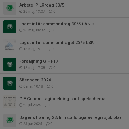
Arbete IP Lördag 30/5
26 maj, 13:07
0
Laget inför sammandrag 30/5 i Alvik
26 maj, 08:32
0
Laget inför sammandraget 23/5 LSK
18 maj, 19:11
0
Försäljning GIF F17
12 maj, 17:08
0
Säsongen 2026
6 maj, 10:18
0
GIF Cupen. Lagindelning sant spelschema.
26 jul 2025
0
Dagens träning 23/6 inställd pga av regn sjuk plan
23 jun 2025
0