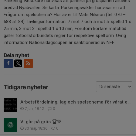
Parkering: Besökare hänvisas att parkera på grusplanen alldeles
bredvid Nyabvallen. Se karta. Parkeringsvakter hänvisar er rätt.
Frågor om spelschema? Hör av er till Mats Nilsson (tel: 070 –
688 51 84) Tävlingsinformation: 7 mot 7 och 5 mot 5: speltid 1 x
25 min, 3 mot 3 : speltid 1 x 10 min, Förutom kortare matchtid
gäller fotbollsförbundets regler för respektive spelform. Övrig
information: Nationaldagscupen är sanktionerad av NFF.
Dela nyhet
Tidigare nyheter
Arbetsfördelning, lag och spelschema för vårat eget sammandrag 14/6
7 jun, 18:12
0
Vi går på gräs 🏆💚
30 maj, 18:36
0