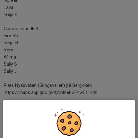
Noreen
Lava
Freja E
Gammelstad IF 3
Fiorella
Freja H
Vera
Wilma
Sally S
Sally J
Plats Nyabvallen (Skogsvallen) på Bergviken
https://maps.app.goo.gl/XjNMzeFGF4w511xD8
Vid frågor ring eller sms, Markus 0730538363
Här är info från ansvariga för cupen:
NYAB Nationaldagscup 2024
Välkomna till en dag i fotbollens tecken