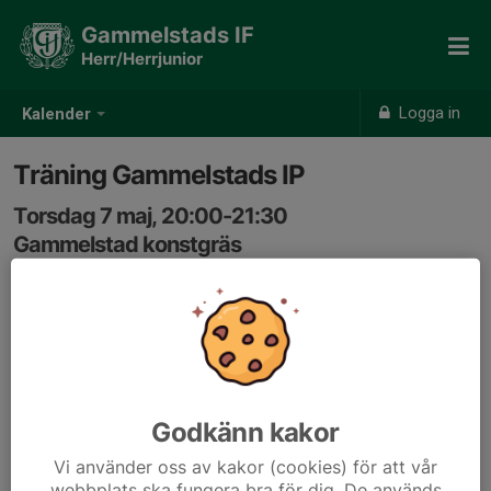
Gammelstads IF
Herr/Herrjunior
Logga in
Kalender
Träning Gammelstads IP
Torsdag 7 maj, 20:00-21:30
Gammelstad konstgräs
Samling: 19:50, Omklädningsrum #5 Kansliet
halvplan
Godkänn kakor
Vi använder oss av kakor (cookies) för att vår
webbplats ska fungera bra för dig. De används