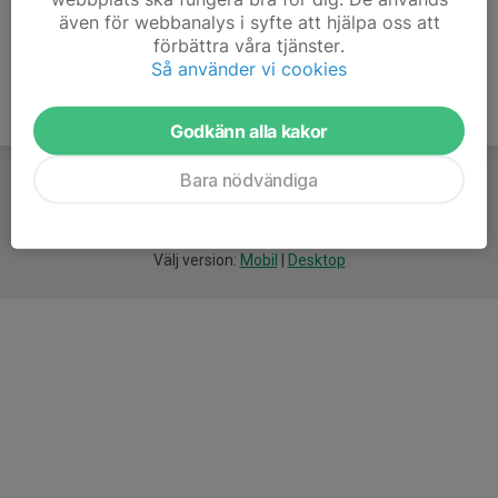
även för webbanalys i syfte att hjälpa oss att
förbättra våra tjänster.
Så använder vi cookies
Godkänn alla kakor
Bara nödvändiga
För
smarta
idrottsföreningar
Välj version:
Mobil
|
Desktop