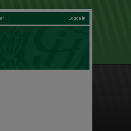
gar
Logga in