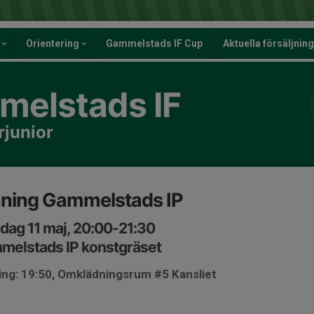
y
Orientering
Gammelstads IF Cup
Aktuella försäljnin
elstads IF
rjunior
äning Gammelstads IP
ag 11 maj, 20:00-21:30
melstads IP konstgräset
ing: 19:50, Omklädningsrum #5 Kansliet