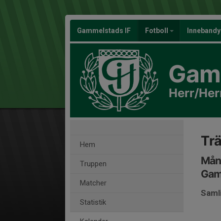
Gammelstads IF
Fotboll
Inneband
Gamm
Herr/Her
Tr
Hem
Månd
Truppen
Gam
Matcher
Saml
Statistik