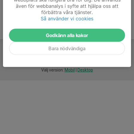
även för webbanalys i syfte att hjälpa oss att
förbättra våra tjänster.
Så använder vi cookies
Godkänn alla kakor
Bara nödvändiga
För
smarta
idrottsföreningar
Välj version:
Mobil
|
Desktop