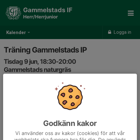
Gammelstads IF
Herr/Herrjunior
Logga in
Kalender
Träning Gammelstads IP
Tisdag 9 jun, 18:30-20:00
Gammelstads naturgräs
Samling: 18:20, Omklädningsrum #5 Kansliet
Godkänn kakor
Vi använder oss av kakor (cookies) för att vår
webbplats ska fungera bra för dig. De används