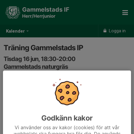
Gammelstads IF
Herr/Herrjunior
Logga in
Kalender
Träning Gammelstads IP
Tisdag 16 jun, 18:30-20:00
Gammelstads naturgräs
Samling: 18:20, Omklädningsrum #5 Kansliet
Godkänn kakor
Vi använder oss av kakor (cookies) för att vår
webbplats ska fungera bra för dig. De används