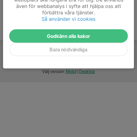
även för webbanalys i syfte att hjälpa oss att
förbättra våra tjänster.
Så använder vi cookies
Godkänn alla kakor
Bara nödvändiga
För
smarta
idrottsföreningar
Välj version:
Mobil
|
Desktop