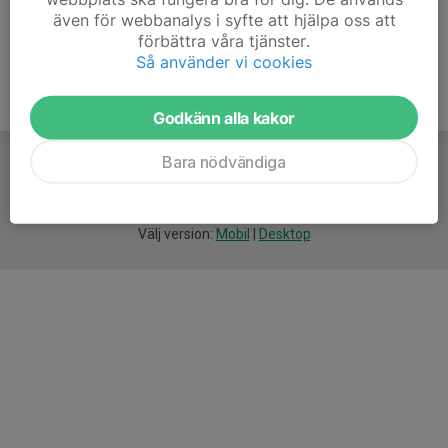
även för webbanalys i syfte att hjälpa oss att
förbättra våra tjänster.
Så använder vi cookies
Godkänn alla kakor
Bara nödvändiga
För
smarta
idrottsföreningar
Välj version:
Mobil
|
Desktop