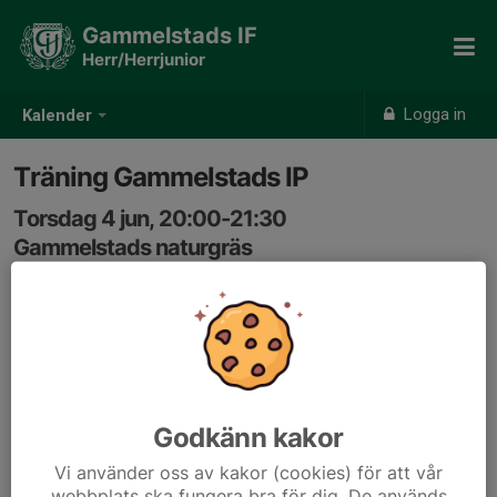
Gammelstads IF
Herr/Herrjunior
Logga in
Kalender
Träning Gammelstads IP
Torsdag 4 jun, 20:00-21:30
Gammelstads naturgräs
Samling: 19:50, Omklädningsrum #5 Kansliet
Godkänn kakor
Vi använder oss av kakor (cookies) för att vår
webbplats ska fungera bra för dig. De används