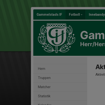
Gammelstads IF
Fotboll
Inneband
Gamm
Herr/Her
Akt
Hem
Aktivi
Truppen
Matcher
Statistik