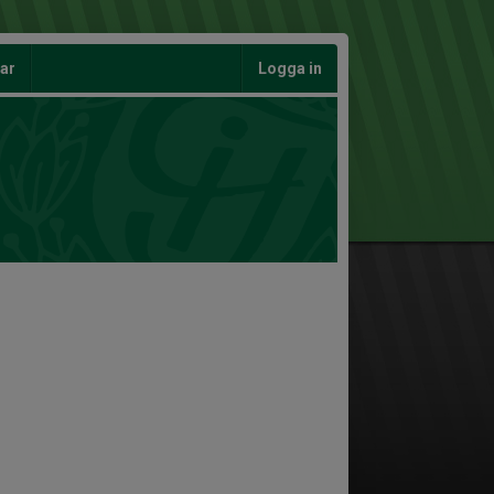
gar
Logga in