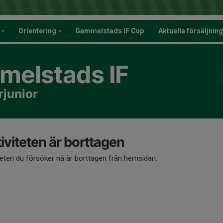
y
Orientering
Gammelstads IF Cup
Aktuella försäljnin
elstads IF
rjunior
iviteten är borttagen
teten du försöker nå är borttagen från hemsidan.