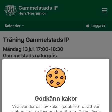
Gammelstads IF
Herr/Herrjunior
Logga in
Kalender
Träning Gammelstads IP
Måndag 13 jul, 17:00-18:30
Gammelstads naturgräs
Samling: 16:50, Omklädningsrum #5 Kansliet
Godkänn kakor
Vi använder oss av kakor (cookies) för att vår
webbplats ska fungera bra för dig. De används