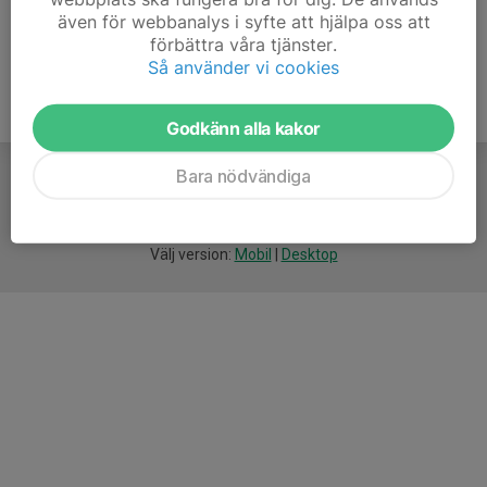
även för webbanalys i syfte att hjälpa oss att
förbättra våra tjänster.
Så använder vi cookies
Godkänn alla kakor
Bara nödvändiga
För
smarta
idrottsföreningar
Välj version:
Mobil
|
Desktop