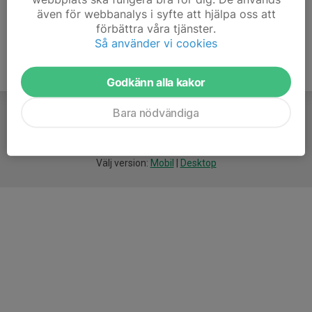
även för webbanalys i syfte att hjälpa oss att
förbättra våra tjänster.
Så använder vi cookies
Godkänn alla kakor
Bara nödvändiga
För
smarta
idrottsföreningar
Välj version:
Mobil
|
Desktop