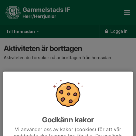
Gammelstads IF
Herr/Herrjunior
Logga in
Till hemsidan
Aktiviteten är borttagen
Aktiviteten du försöker nå är borttagen från hemsidan.
Godkänn kakor
Vi använder oss av kakor (cookies) för att vår
webbplats ska fungera bra för dig. De används