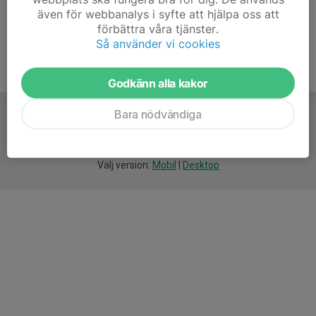
även för webbanalys i syfte att hjälpa oss att
förbättra våra tjänster.
Så använder vi cookies
Godkänn alla kakor
Bara nödvändiga
För
smarta
idrottsföreningar
Välj version:
Mobil
|
Desktop