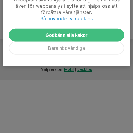
även för webbanalys i syfte att hjälpa oss att
förbättra våra tjänster.
Så använder vi cookies
Godkänn alla kakor
Bara nödvändiga
För
smarta
idrottsföreningar
Välj version:
Mobil
|
Desktop