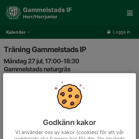
Gammelstads IF
Herr/Herrjunior
Logga in
Kalender
Träning Gammelstads IP
Måndag 27 jul, 17:00-18:30
Gammelstads naturgräs
Samling: 16:50, Omklädningsrum #5 Kansliet
Godkänn kakor
Vi använder oss av kakor (cookies) för att vår
webbplats ska fungera bra för dig. De används