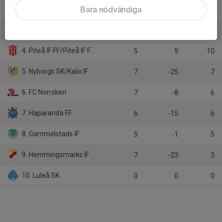
Bara nödvändiga
2. Kiruna FF
5
11
12
3. IFK Luleå Akademi
5
26
10
4. Piteå IF FF/Piteå IF FF Akademi
5
9
10
5. Nyborgs SK/Kalix IF
7
-25
7
6. FC Norrsken
7
-8
6
7. Haparanda FF
6
-15
6
8. Gammelstads IF
5
-1
5
9. Hemmingsmarks IF Södra United
7
-23
3
10. Luleå SK
0
0
0