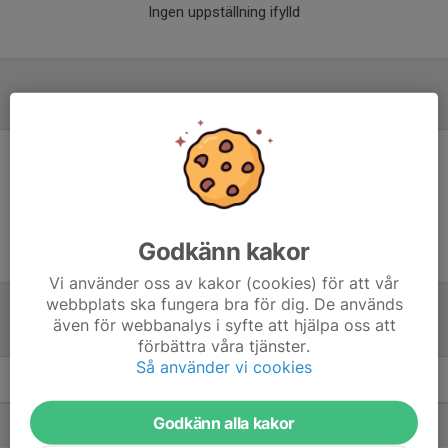
Ingen uppställning ifylld
Inför match
Inget skrivet
Godkänn kakor
Vi använder oss av kakor (cookies) för att vår
webbplats ska fungera bra för dig. De används
även för webbanalys i syfte att hjälpa oss att
Tabell
förbättra våra tjänster.
Så använder vi cookies
Herr Junior
M
+/-
P
Godkänn alla kakor
1. IFK Kalix
7
26
19