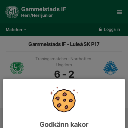
Gammelstads IF
Herr/Herrjunior
Logga in
Matcher
Gammelstads IF - Luleå SK P17
Träningsmatcher i Norrbotten-
Ungdom
6 - 2
10 jan, 10:00, Arcushallen
Samling 09:00
Laguppställning
Godkänn kakor